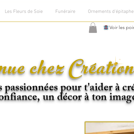
Les Fleurs de Soie
Funéraire
Ornements d'épitaphe
Voir les poi
ue chez Création
passionnées pour t'aider à cr
onfiance, un décor à ton imag