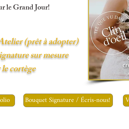
ur le Grand Jour!
telier (prêt à adopter)
ignature sur mesure
 le cortège
Bouquet Signature / Écris-nous!
olio
V