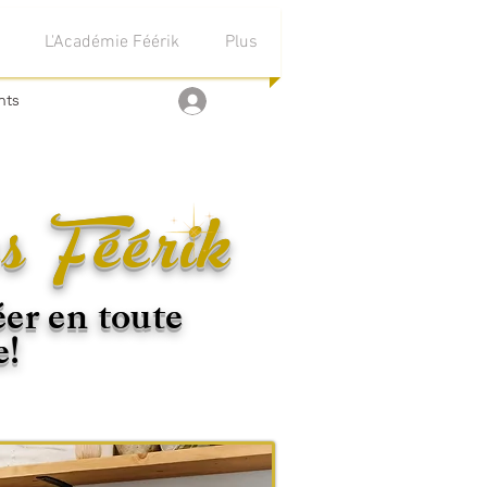
L'Académie Féérik
Plus
nts
Se connecter
s Féérik
éer en toute
e!