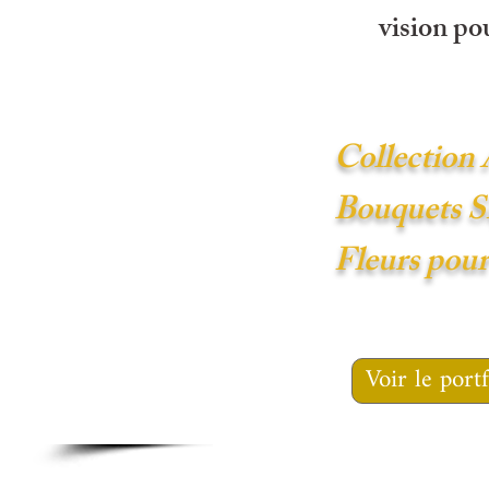
vision po
Collection A
Bouquets S
Fleurs pour
Voir le portf