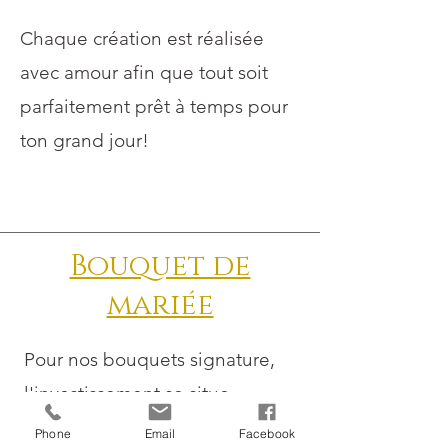
Chaque création est réalisée
avec amour afin que tout soit
parfaitement prêt à temps pour
ton grand jour!
Bouquet de
mariée
Pour nos bouquets signature,
l'investissement se situe
généralement entre 350$ et
Phone
Email
Facebook