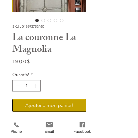
SKU : 048893752460
La couronne La
Magnolia
Prix
150,00 $
Quantité
*
Ajouter à mon panier!
Composée de feuilles de
Phone
Email
Facebook
magnolia et parfaitement