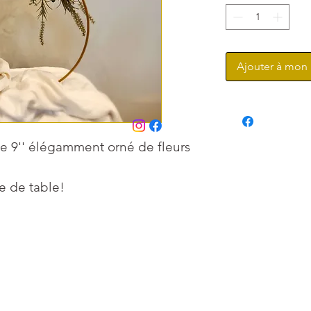
Ajouter à mon 
e 9'' élégamment orné de fleurs
re de table!