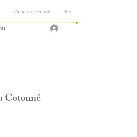
L'Académie Féérik
Plus
nts
Se connecter
u Cotonné