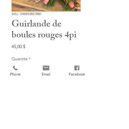
SKU : 048893851880
Guirlande de
boules rouges 4pi
Prix
45,00 $
Quantité
*
Phone
Email
Facebook
Ajouter à mon panier!
Retourner à la boutique