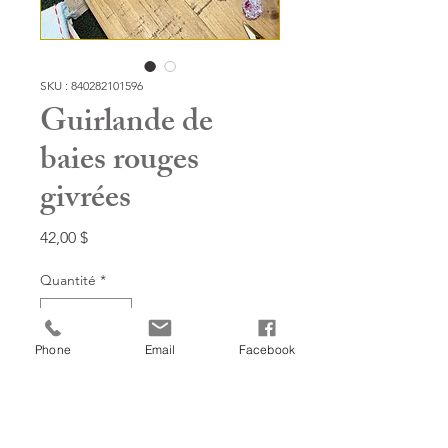
SKU : 840282101596
Guirlande de
baies rouges
givrées
Prix
42,00 $
Quantité
*
Phone
Email
Facebook
Ajouter à mon panier!
5'