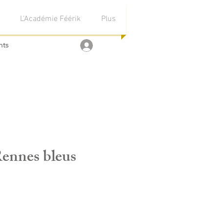
L'Académie Féérik
Plus
nts
Se connecter
ennes bleus