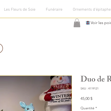
Les Fleurs de Soie
Funéraire
Ornements d'épitaphe
Voir les poi
Duo de R
SKU : 4119121
Prix
45,00 $
Quantité
*