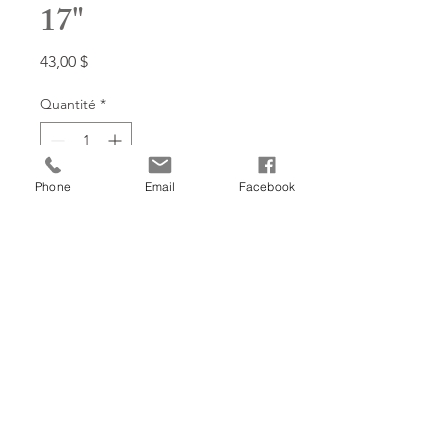
17"
Prix
43,00 $
Quantité
*
Phone
Email
Facebook
Ajouter à mon panier!
Retourner à la boutique