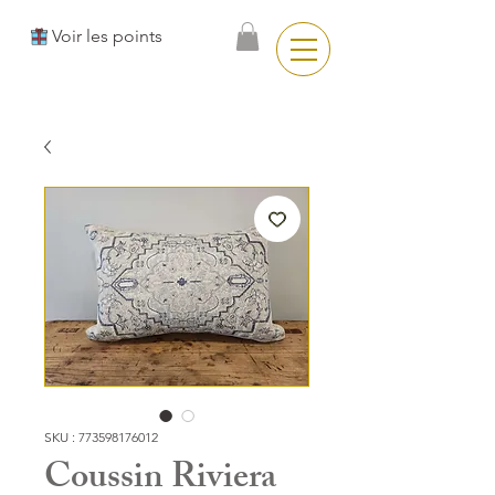
Voir les points
SKU : 773598176012
Coussin Riviera