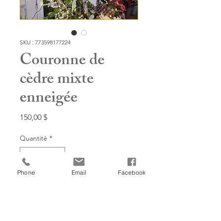
SKU : 773598177224
Couronne de
cèdre mixte
enneigée
Prix
150,00 $
Quantité
*
Phone
Email
Facebook
Ajouter à mon panier!
22"