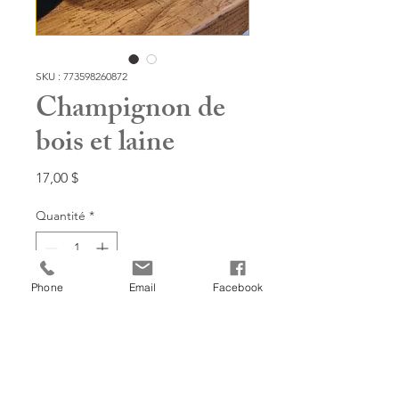
SKU : 773598260872
Champignon de
bois et laine
Prix
17,00 $
Quantité
*
Phone
Email
Facebook
Ajouter à mon panier!
8''