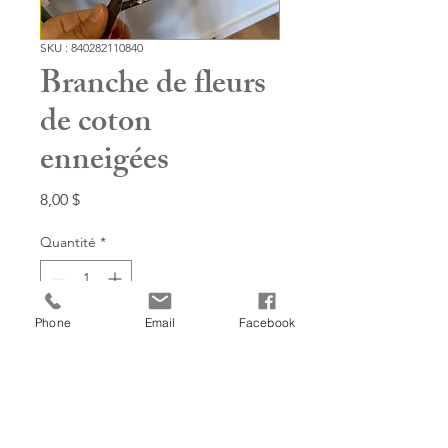
SKU : 840282110840
Branche de fleurs
de coton
enneigées
Prix
8,00 $
Quantité
*
Phone
Email
Facebook
Ajouter à mon panier!
20''