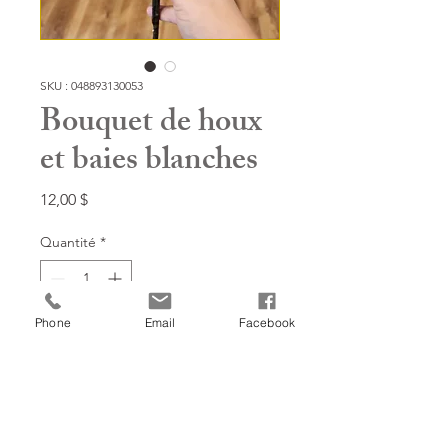
SKU : 048893130053
Bouquet de houx
et baies blanches
Prix
12,00 $
Quantité
*
Phone
Email
Facebook
Ajouter à mon panier!
15''