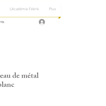
L'Académie Féérik
Plus
nts
Se connecter
eau de métal
blanc