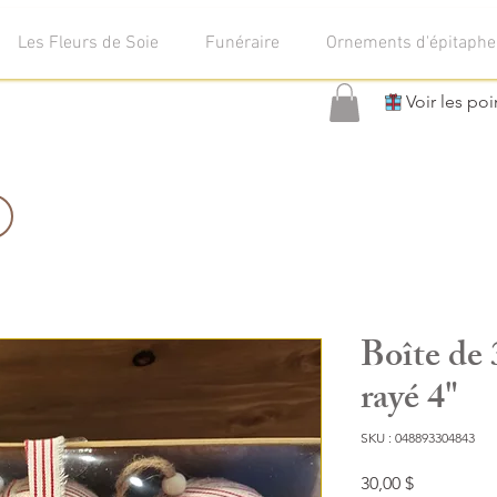
Les Fleurs de Soie
Funéraire
Ornements d'épitaphe
Voir les poi
Boîte de 
rayé 4"
SKU : 048893304843
Prix
30,00 $