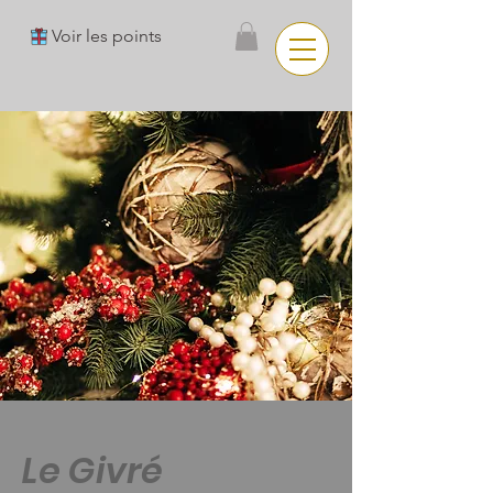
Voir les points
Le Givré