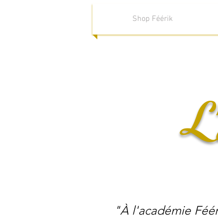
Shop Féérik
L'
"À l'académie Féér