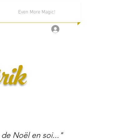
Even More Magic!
Log In
rik
 de Noël en soi..."