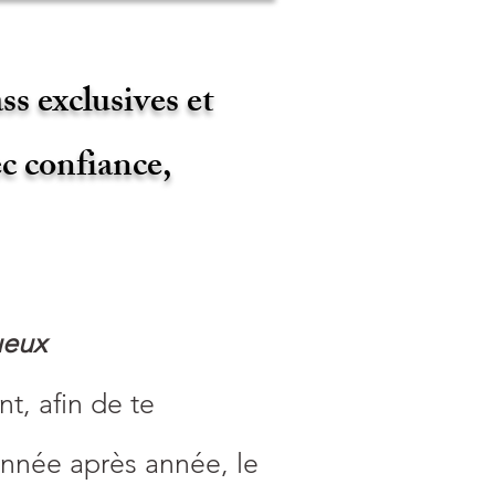
s exclusives et
c confiance,
ueux
t, afin de te
année après année, le