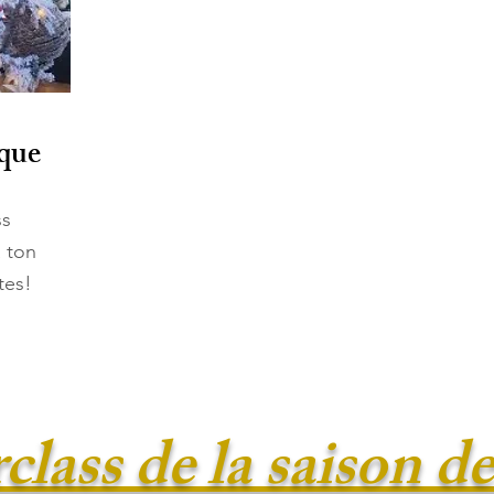
que
ss
 ton
tes!
class de la saison d