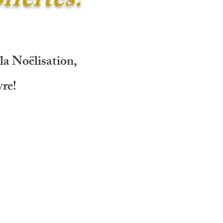
ffertes!
 la Noëlisation,
vre!