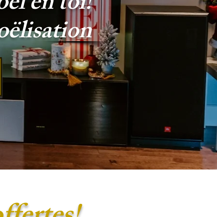
ël en toi!
oëlisation