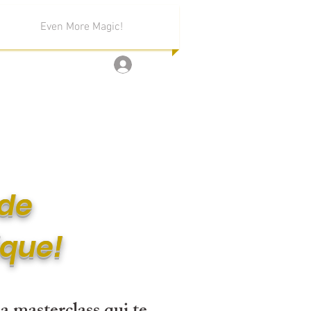
Even More Magic!
Log In
 de
ique!