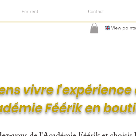
For rent
Contact
View points
ens vivre l'expérience
adémie Féérik en bout