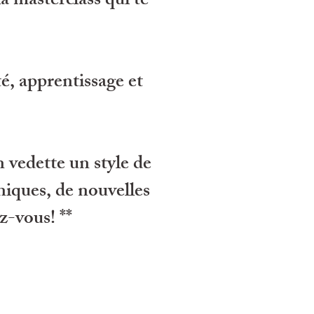
a masterclass qui te
é, apprentissage et
n vedette un style de
niques, de nouvelles
-vous! **