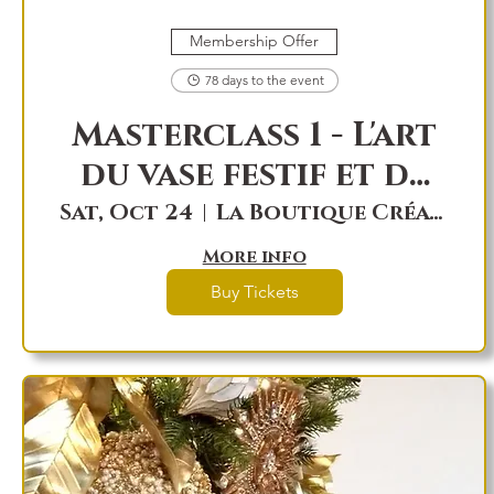
Membership Offer
78 days to the event
Masterclass 1 - L'art
du vase festif et de
la couronne
Sat, Oct 24
La Boutique Créations Féérik, local 7
More info
Buy Tickets