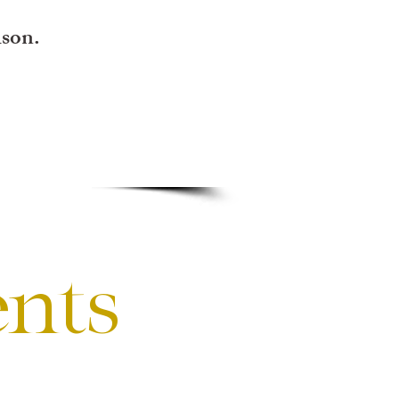
son. ​
nts