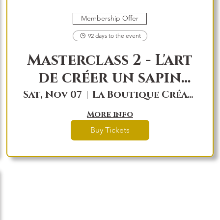
Membership Offer
92 days to the event
Masterclass 2 - L'art
de créer un sapin
Féérik!
Sat, Nov 07
La Boutique Créations Féérik, local 7
More info
Buy Tickets