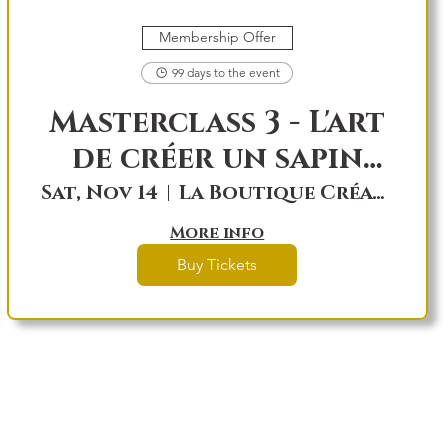
Membership Offer
99 days to the event
Masterclass 3 - L'art
de créer un sapin
Féérik!
Sat, Nov 14
La Boutique Créations Féérik, local 7
More info
Buy Tickets