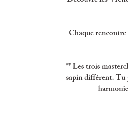
Découvre les 4 rend
Chaque rencontre e
** Les trois masterc
sapin différent. Tu
harmonies