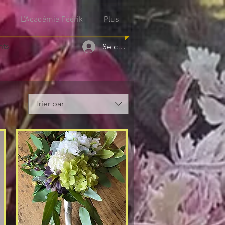
L'Académie Féérik
Plus
nts
Se connecter
Trier par