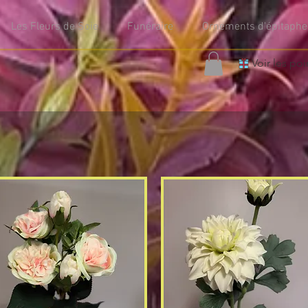
Les Fleurs de Soie
Funéraire
Ornements d'épitaphe
Voir les poi