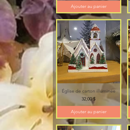
Ajouter au panier
Aperçu rapide
Église de carton illuminée
Prix
32,00 $
Ajouter au panier