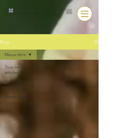
Voir les points
Blog
Mieux-être
Tous les
articles
Funérailles
autrement
Mieux-être