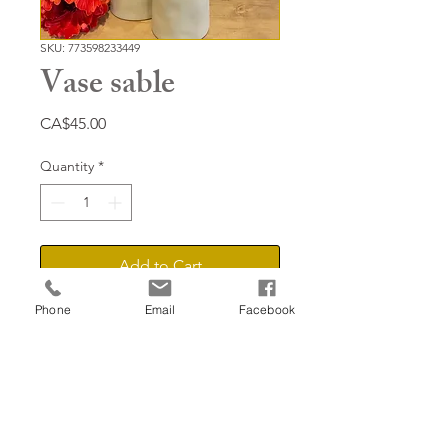
SKU: 773598233449
Vase sable
Price
CA$45.00
Quantity
*
Add to Cart
Phone
Email
Facebook
Vase de céramique texturé,
de couleur sable
18po