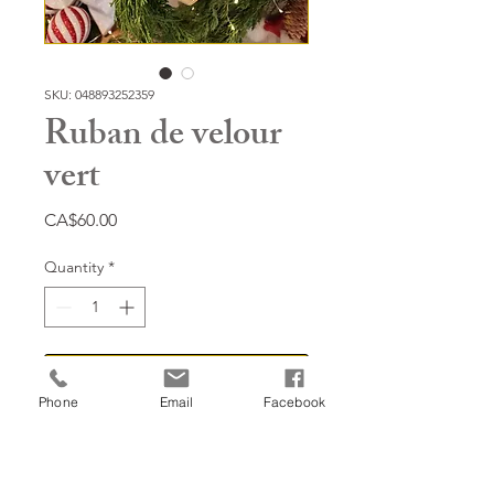
SKU: 048893252359
Ruban de velour
vert
Price
CA$60.00
Quantity
*
Add to Cart
Phone
Email
Facebook
4'' avec broche sur les
côtés, qualité haut-de-