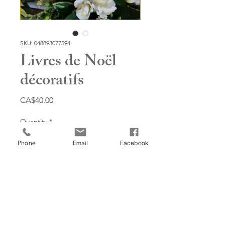
SKU: 048893077594
Livres de Noël
décoratifs
Price
CA$40.00
Quantity
*
Phone
Email
Facebook
Add to Cart
Return to the shop