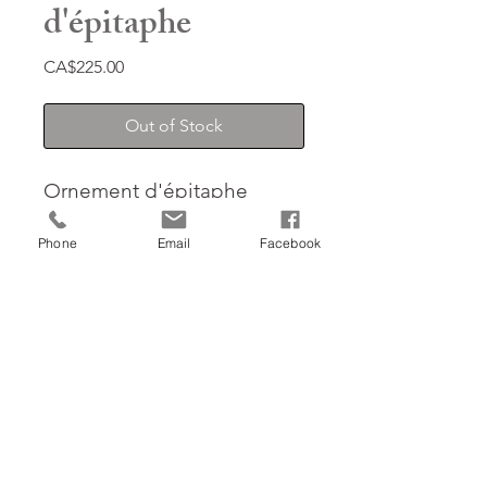
d'épitaphe
Price
CA$225.00
Out of Stock
Ornement d'épitaphe
composé de fleurs de soie.
Phone
Email
Facebook
Traité contre les UV et
imperméabilisé
Return to the shop