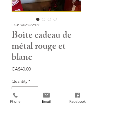
SKU: 840282226091
Boite cadeau de
métal rouge et
blanc
Price
CA$40.00
Quantity
*
Phone
Email
Facebook
Add to Cart
7'' x 9''