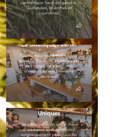
synthétique haut-de-gamme.
Guirlandes, branches et
couronnes
La Boutique Féérik!
Passez nous voir à notre toute
nouvelle Boutique et découvrez
nos coups de coeur, nos
créations et nos éléments
uniques!
Éléments Décoratifs
Uniques
Vous trouverez un vaste choix
d'éléments uniques choisis
soigneusement pour tous les