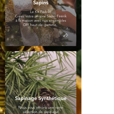
Sapins
Le Kit Féérik!
Créez votre propre Sapin Féérik
à la maison avec nos ensembles
DIY haut-de-gamme.
Sapinage Synthétique
Nous vous offrons une vaste
sélection de sapinage