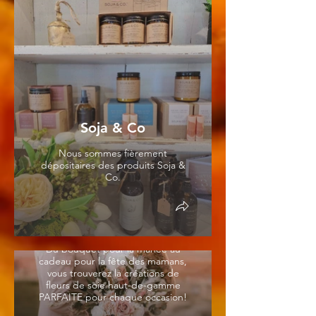
Soja & Co
Nous sommes fièrement
dépositaires des produits Soja &
Co.
Créations de Fleurs de
Soie
Du bouquet pour la mariée au
cadeau pour la fête des mamans,
vous trouverez la créations de
fleurs de soie haut-de-gamme
PARFAITE pour chaque occasion!