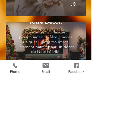
Tout pour Noëliser
votre Décor!
Couronnes, guirlandes,
personnages de Noël, pièces
uniques... Vous trouverez
l'élément parfait pour un décor
de Noël Féérik!
Phone
Email
Facebook
Et plus Encore....
Parlez-nous de votre projet!
Nous ADORONS les défis!