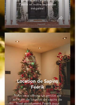
de-gamme avec notre touche
Féérik et notre expertise
inégalée!
Location de Sapins
Féérik
Nous vous offrons un service clé
en main de location de sapins de
Noël absolument Féérik pour