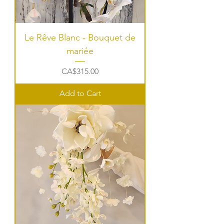
Le Rêve Blanc - Bouquet de
mariée
Price
CA$315.00
Add to Cart