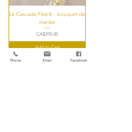
Le Cascade Féérik - bouquet de
mariée
Price
CA$295.00
Add to Cart
Phone
Email
Facebook