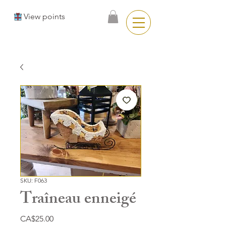
View points
SKU: F063
Traîneau enneigé
Price
CA$25.00